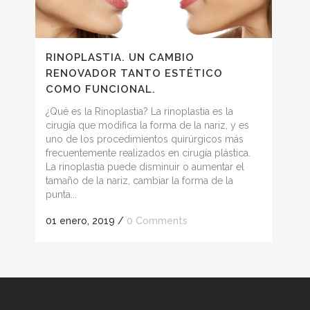
RINOPLASTIA. UN CAMBIO
RENOVADOR TANTO ESTÉTICO
COMO FUNCIONAL.
¿Qué es la Rinoplastia? La rinoplastia es la
cirugía que modifica la forma de la nariz, y es
uno de los procedimientos quirúrgicos más
frecuentemente realizados en cirugía plástica.
La rinoplastia puede disminuir o aumentar el
tamaño de la nariz, cambiar la forma de la
punta...
01 enero, 2019
/
0 Comments