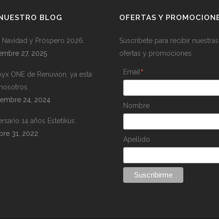
 NUESTRO BLOG
OFERTAS Y PROMOCION
z Navidad y Próspero 2026.
Suscríbete para recibir nuestras
embre 27, 2025
ofertas y promociones
*
Email
pyx ONE de Renuvion, ya está
nosotros.
iembre 24, 2024
Nombre
ersario 14 años Estetikus
bre 31, 2022
Apellido