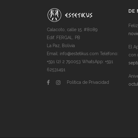
DE
Feli
Calacoto, calle 15. #8089
novi
Edif. FERGAL. PB
La Paz, Bolivia
El A
Email:
info@estetikus.com
Teléfono:
con 
+591 (2) 2 790053
WhatsApp:
+591
sept
62531491
Aniv
Política de Privacidad
octu