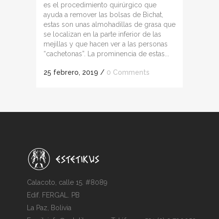
es el procedimiento quirúrgico que
ayuda a remover las bolsas de Bichat,
estas son unas almohadillas de grasa que
se localizan en la parte inferior de las
mejillas y que hacen ver a las personas
“cachetonas”. La prominencia de estas...
25 febrero, 2019
/
0 Comments
Calacoto, calle 15. #8089
Edif. FERGAL. PB
La Paz, Bolivia