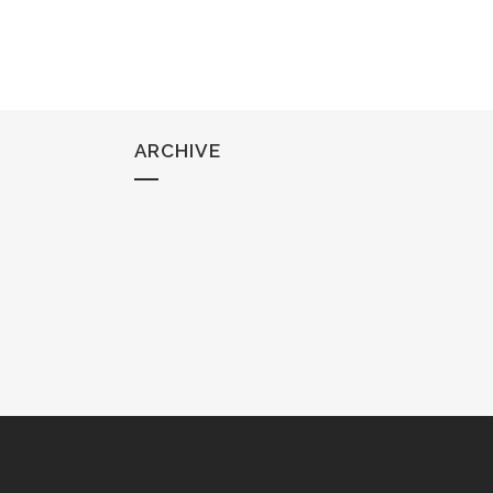
ARCHIVE
BLEFAROPLASTIA
RINOPLASTIA
BLEFAROPLASTIA
BICHECTOMIA
Casos de Blefaroplastia....
OTOPLASTIA
21 agosto, 2020
/
0 Comments
LIFTING FACIAL