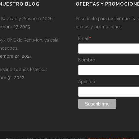
 NUESTRO BLOG
OFERTAS Y PROMOCION
z Navidad y Próspero 2026.
Suscríbete para recibir nuestras
embre 27, 2025
ofertas y promociones
*
Email
pyx ONE de Renuvion, ya está
nosotros.
iembre 24, 2024
Nombre
ersario 14 años Estetikus
bre 31, 2022
Apellido