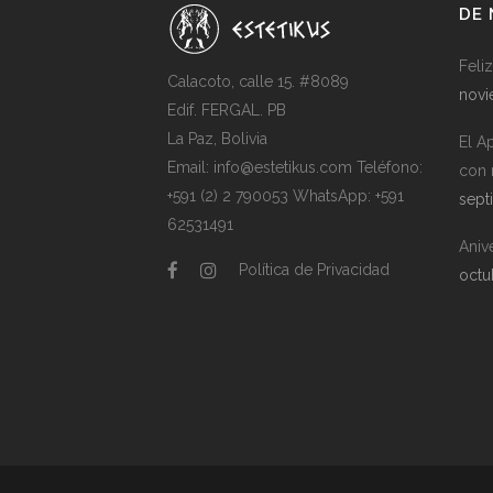
DE
Feli
Calacoto, calle 15. #8089
novi
Edif. FERGAL. PB
La Paz, Bolivia
El A
Email:
info@estetikus.com
Teléfono:
con 
+591 (2) 2 790053
WhatsApp:
+591
sept
62531491
Aniv
Política de Privacidad
octu