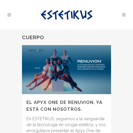
CUERPO
EL APYX ONE DE RENUVION, YA
ESTÁ CON NOSOTROS.
En ESTETIKUS, seguimos a la vanguardia
de la tecnología en cirugía estética, y nos
enorgullece presentar el Apyx One de